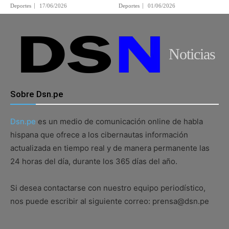
Deportes
17/06/2026
Deportes
01/06/2026
Noticias
Sobre Dsn.pe
Dsn.pe
es un medio de comunicación online de habla
hispana que ofrece a los cibernautas información
actualizada en tiempo real y de manera permanente las
24 horas del día, durante los 365 días del año.
Si desea contactarse con nuestro equipo periodístico,
nos puede escribir al siguiente correo: prensa@dsn.pe