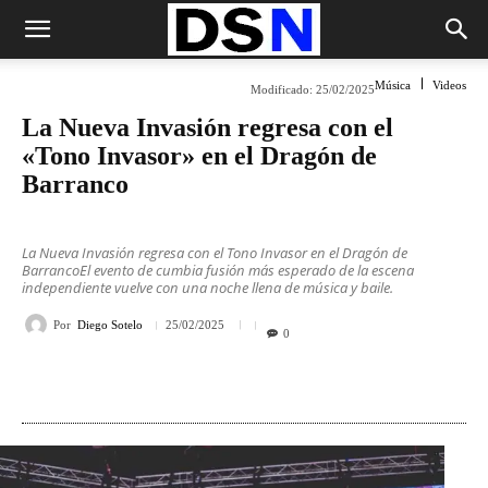
Música
Videos
Modificado:
25/02/2025
La Nueva Invasión regresa con el
«Tono Invasor» en el Dragón de
Barranco
La Nueva Invasión regresa con el Tono Invasor en el Dragón de
BarrancoEl evento de cumbia fusión más esperado de la escena
independiente vuelve con una noche llena de música y baile.
Por
Diego Sotelo
25/02/2025
0