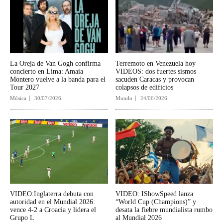
La Oreja de Van Gogh confirma
Terremoto en Venezuela hoy
concierto en Lima: Amaia
VIDEOS: dos fuertes sismos
Montero vuelve a la banda para el
sacuden Caracas y provocan
Tour 2027
colapsos de edificios
Música
30/07/2026
Mundo
24/06/2026
VIDEO:Inglaterra debuta con
VIDEO: IShowSpeed lanza
autoridad en el Mundial 2026:
“World Cup (Champions)” y
vence 4-2 a Croacia y lidera el
desata la fiebre mundialista rumbo
Grupo L
al Mundial 2026