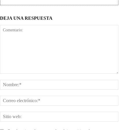
DEJA UNA RESPUESTA
Comentario:
Nombr
Corre
electr
Sitio
web: