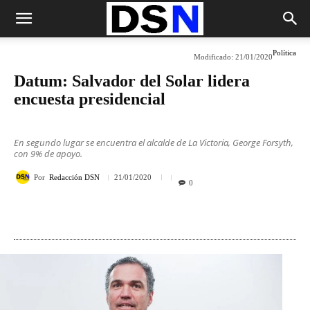
Política
Modificado:
21/01/2020
Datum: Salvador del Solar lidera
encuesta presidencial
En segundo lugar se encuentra el alcalde de La Victoria, George Forsyth,
con 9% de apoyo.
Por
Redacción DSN
21/01/2020
0