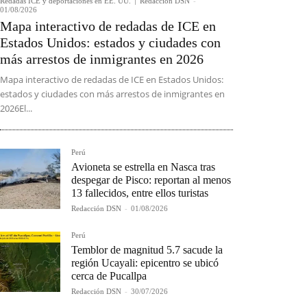
Redadas ICE y deportaciones en EE. UU.
Redacción DSN
-
01/08/2026
Mapa interactivo de redadas de ICE en
Estados Unidos: estados y ciudades con
más arrestos de inmigrantes en 2026
Mapa interactivo de redadas de ICE en Estados Unidos:
estados y ciudades con más arrestos de inmigrantes en
2026El...
Perú
Avioneta se estrella en Nasca tras
despegar de Pisco: reportan al menos
13 fallecidos, entre ellos turistas
Redacción DSN
-
01/08/2026
Perú
Temblor de magnitud 5.7 sacude la
región Ucayali: epicentro se ubicó
cerca de Pucallpa
Redacción DSN
-
30/07/2026