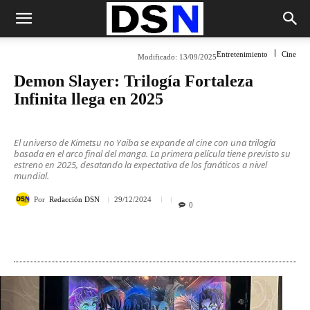
Entretenimiento
Cine
Modificado:
13/09/2025
Demon Slayer: Trilogía Fortaleza
Infinita llega en 2025
El universo de Kimetsu no Yaiba se expande al cine con una trilogía
basada en el arco final del manga. La primera película tiene previsto su
estreno en 2025, desatando la expectativa de los fanáticos a nivel
mundial.
Por
Redacción DSN
29/12/2024
0