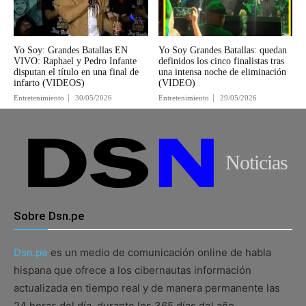
Yo Soy: Grandes Batallas EN
Yo Soy Grandes Batallas: quedan
VIVO: Raphael y Pedro Infante
definidos los cinco finalistas tras
disputan el título en una final de
una intensa noche de eliminación
infarto (VIDEOS)
(VIDEO)
Entretenimiento
30/05/2026
Entretenimiento
29/05/2026
Noticias
Sobre Dsn.pe
Dsn.pe
es un medio de comunicación online de habla
hispana que ofrece a los cibernautas información
actualizada en tiempo real y de manera permanente las
24 horas del día, durante los 365 días del año.