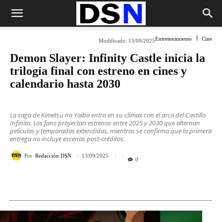
Entretenimiento
Cine
Modificado:
13/09/2025
Demon Slayer: Infinity Castle inicia la
trilogía final con estreno en cines y
calendario hasta 2030
La saga de Kimetsu no Yaiba entra en su clímax con el arco del Castillo
Infinito. Los fans proyectan estrenos entre 2025 y 2030 que alternan
películas y temporadas extendidas, mientras se confirma que la primera
entrega no incluye escenas post-créditos.
Por
Redacción DSN
13/09/2025
0