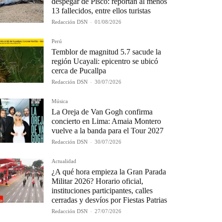
despegar de Pisco: reportan al menos
13 fallecidos, entre ellos turistas
Redacción DSN
-
01/08/2026
Perú
Temblor de magnitud 5.7 sacude la
región Ucayali: epicentro se ubicó
cerca de Pucallpa
Redacción DSN
-
30/07/2026
Música
La Oreja de Van Gogh confirma
concierto en Lima: Amaia Montero
vuelve a la banda para el Tour 2027
Redacción DSN
-
30/07/2026
Actualidad
¿A qué hora empieza la Gran Parada
Militar 2026? Horario oficial,
instituciones participantes, calles
cerradas y desvíos por Fiestas Patrias
Redacción DSN
-
27/07/2026