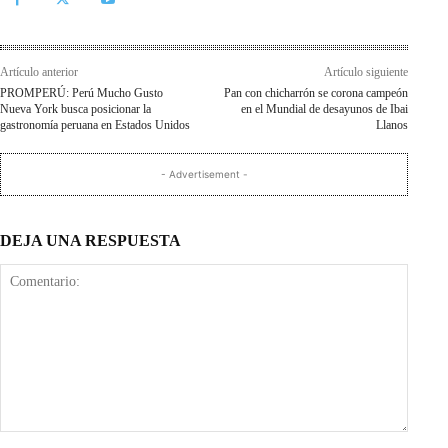
Artículo anterior
Artículo siguiente
PROMPERÚ: Perú Mucho Gusto
Pan con chicharrón se corona campeón
Nueva York busca posicionar la
en el Mundial de desayunos de Ibai
gastronomía peruana en Estados Unidos
Llanos
- Advertisement -
DEJA UNA RESPUESTA
Comentario: