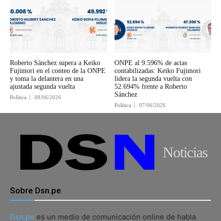
Roberto Sánchez supera a Keiko
ONPE al 9.596% de actas
Fujimori en el conteo de la ONPE
contabilizadas: Keiko Fujimori
y toma la delantera en una
lidera la segunda vuelta con
ajustada segunda vuelta
52.694% frente a Roberto
Sánchez
Política
08/06/2026
Política
07/06/2026
Noticias
Sobre Dsn.pe
Dsn.pe
es un medio de comunicación online de habla