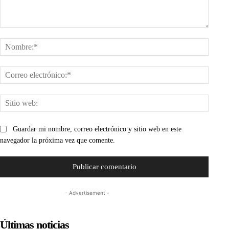
Comentario:
Nombr
Corre
electr
Sitio
web:
Guardar mi nombre, correo electrónico y sitio web en este
navegador la próxima vez que comente.
- Advertisement -
Últimas noticias