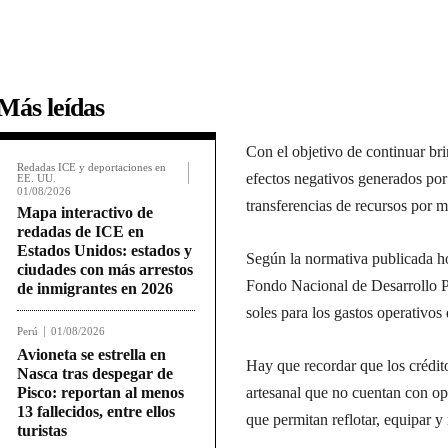
Más leídas
Con el objetivo de continuar bri
Redadas ICE y deportaciones en
efectos negativos generados por
EE. UU.
01/08/2026
transferencias de recursos por m
Mapa interactivo de
redadas de ICE en
Estados Unidos: estados y
Según la normativa publicada h
ciudades con más arrestos
Fondo Nacional de Desarrollo P
de inmigrantes en 2026
soles para los gastos operativo
Perú
01/08/2026
Avioneta se estrella en
Hay que recordar que los crédito
Nasca tras despegar de
Pisco: reportan al menos
artesanal que no cuentan con opo
13 fallecidos, entre ellos
que permitan reflotar, equipar y
turistas