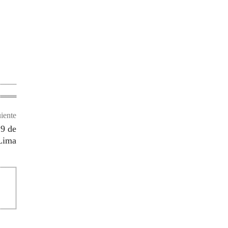
uiente
19 de
Lima