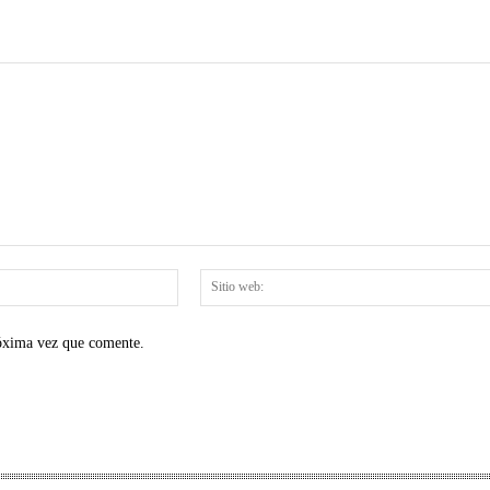
Correo
electrónico:*
róxima vez que comente.