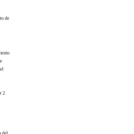
to de
emento
de
el
r 2
 del