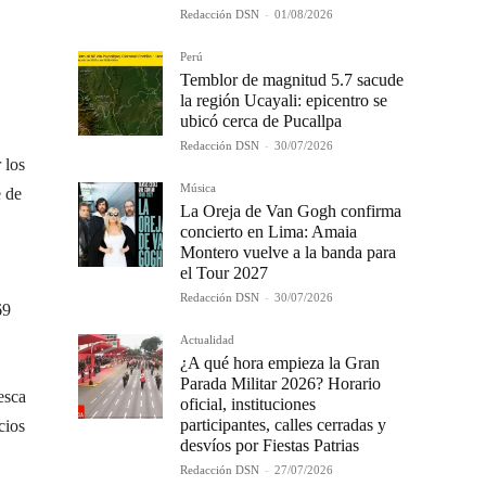
Redacción DSN
-
01/08/2026
Perú
Temblor de magnitud 5.7 sacude
la región Ucayali: epicentro se
ubicó cerca de Pucallpa
Redacción DSN
-
30/07/2026
 los
Música
e de
La Oreja de Van Gogh confirma
concierto en Lima: Amaia
Montero vuelve a la banda para
el Tour 2027
Redacción DSN
-
30/07/2026
69
Actualidad
¿A qué hora empieza la Gran
Parada Militar 2026? Horario
esca
oficial, instituciones
participantes, calles cerradas y
cios
desvíos por Fiestas Patrias
Redacción DSN
-
27/07/2026