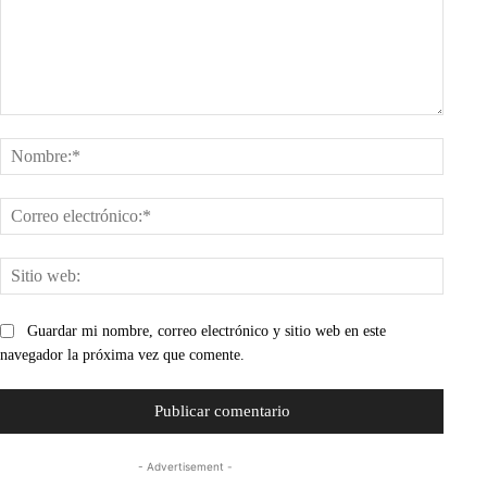
Comentario:
Nombr
Corre
electr
Sitio
web:
Guardar mi nombre, correo electrónico y sitio web en este
navegador la próxima vez que comente.
- Advertisement -