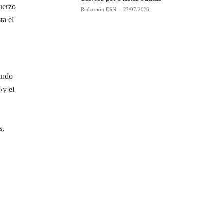
fuerzo
Redacción DSN
-
27/07/2026
ta el
dando
«y el
s,