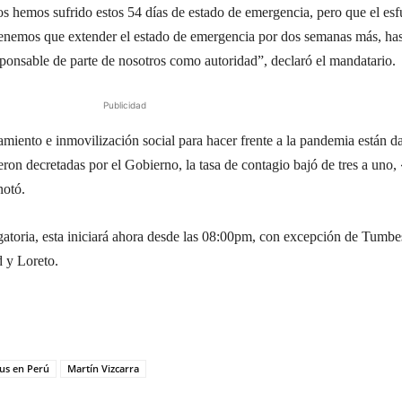
os hemos sufrido estos 54 días de estado de emergencia, pero que el es
enemos que extender el estado de emergencia por dos semanas más, has
ponsable de parte de nosotros como autoridad”, declaró el mandatario.
Publicidad
amiento e inmovilización social para hacer frente a la pandemia están 
ron decretadas por el Gobierno, la tasa de contagio bajó de tres a uno, 
notó.
gatoria, esta iniciará ahora desde las 08:00pm, con excepción de Tumbe
 y Loreto.
us en Perú
Martín Vizcarra