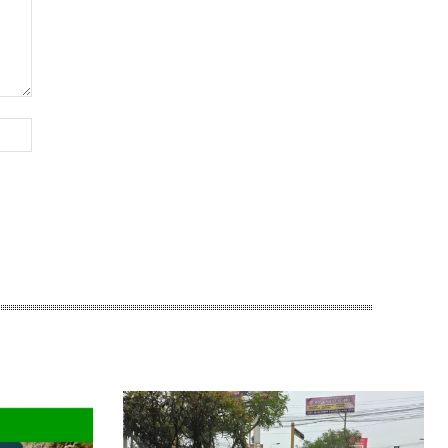
Sitio
web: