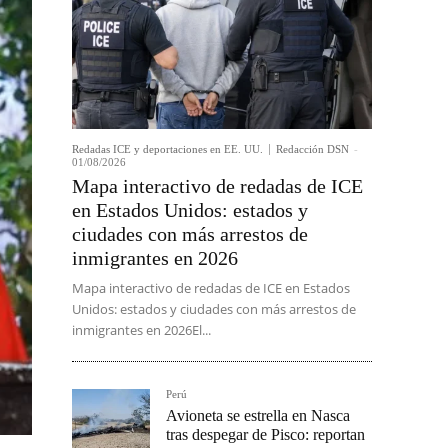
Redadas ICE y deportaciones en EE. UU.
Redacción DSN
-
01/08/2026
Mapa interactivo de redadas de ICE
en Estados Unidos: estados y
ciudades con más arrestos de
inmigrantes en 2026
Mapa interactivo de redadas de ICE en Estados
Unidos: estados y ciudades con más arrestos de
inmigrantes en 2026El...
Perú
Avioneta se estrella en Nasca
tras despegar de Pisco: reportan