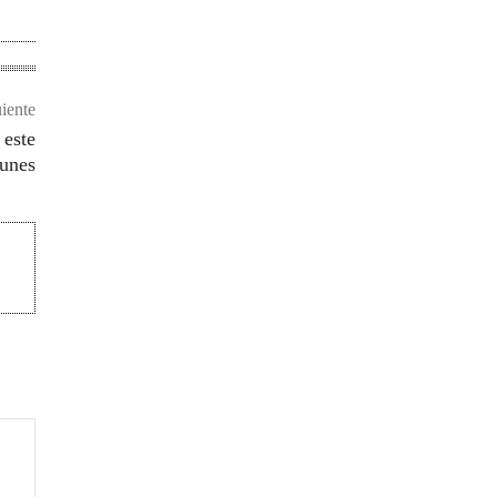
uiente
 este
lunes