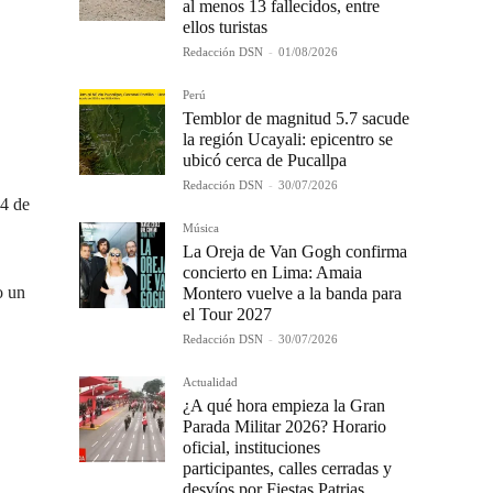
al menos 13 fallecidos, entre
ellos turistas
Redacción DSN
-
01/08/2026
Perú
Temblor de magnitud 5.7 sacude
la región Ucayali: epicentro se
ubicó cerca de Pucallpa
Redacción DSN
-
30/07/2026
24 de
Música
La Oreja de Van Gogh confirma
concierto en Lima: Amaia
o un
Montero vuelve a la banda para
el Tour 2027
Redacción DSN
-
30/07/2026
Actualidad
¿A qué hora empieza la Gran
Parada Militar 2026? Horario
oficial, instituciones
participantes, calles cerradas y
desvíos por Fiestas Patrias