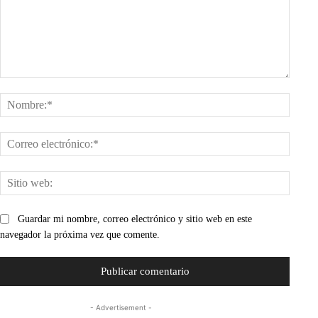
Comentario:
Nombr
Corre
electr
Sitio
web:
Guardar mi nombre, correo electrónico y sitio web en este
navegador la próxima vez que comente.
- Advertisement -