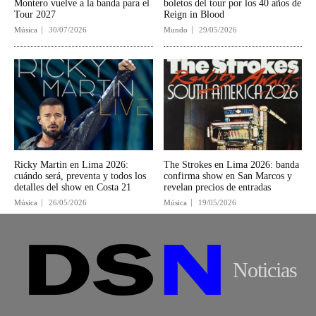
Montero vuelve a la banda para el
boletos del tour por los 40 años de
Tour 2027
Reign in Blood
Música
30/07/2026
Mundo
29/05/2026
Ricky Martin en Lima 2026:
The Strokes en Lima 2026: banda
cuándo será, preventa y todos los
confirma show en San Marcos y
detalles del show en Costa 21
revelan precios de entradas
Música
26/05/2026
Música
19/05/2026
Noticias