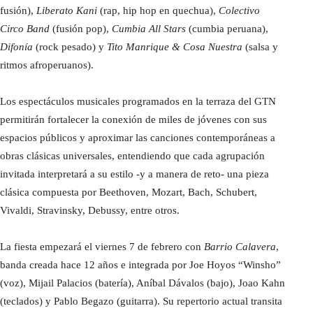
fusión),
Liberato Kani
(rap, hip hop en quechua),
Colectivo
Circo Band
(fusión pop),
Cumbia All Stars
(cumbia peruana),
Difonía
(rock pesado) y
Tito Manrique & Cosa Nuestra
(salsa y
ritmos afroperuanos).
Los espectáculos musicales programados en la terraza del GTN
permitirán fortalecer la conexión de miles de jóvenes con sus
espacios públicos y aproximar las canciones contemporáneas a
obras clásicas universales, entendiendo que cada agrupación
invitada interpretará a su estilo -y a manera de reto- una pieza
clásica compuesta por Beethoven, Mozart, Bach, Schubert,
Vivaldi, Stravinsky, Debussy, entre otros.
La fiesta empezará el viernes 7 de febrero con
Barrio Calavera
,
banda creada hace 12 años e integrada por Joe Hoyos “Winsho”
(voz), Mijail Palacios (batería), Aníbal Dávalos (bajo), Joao Kahn
(teclados) y Pablo Begazo (guitarra). Su repertorio actual transita