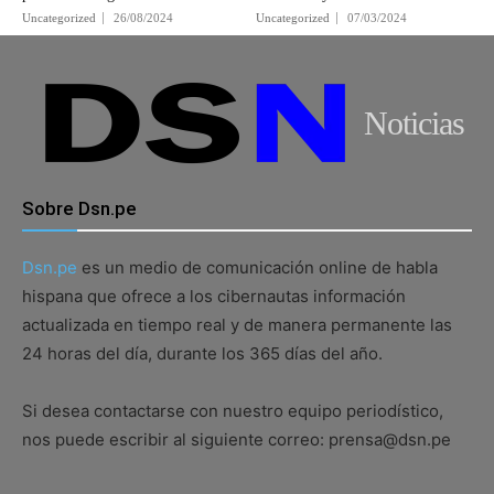
Uncategorized
26/08/2024
Uncategorized
07/03/2024
Noticias
Sobre Dsn.pe
Dsn.pe
es un medio de comunicación online de habla
hispana que ofrece a los cibernautas información
actualizada en tiempo real y de manera permanente las
24 horas del día, durante los 365 días del año.
Si desea contactarse con nuestro equipo periodístico,
nos puede escribir al siguiente correo: prensa@dsn.pe