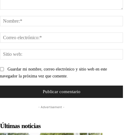
Comentario:
Nombr
Corre
electr
Sitio
web:
Guardar mi nombre, correo electrónico y sitio web en este
navegador la próxima vez que comente.
- Advertisement -
Últimas noticias