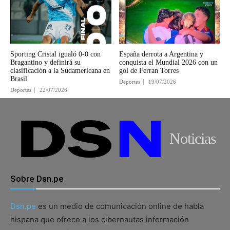
Sporting Cristal igualó 0-0 con
España derrota a Argentina y
Bragantino y definirá su
conquista el Mundial 2026 con un
clasificación a la Sudamericana en
gol de Ferran Torres
Brasil
Deportes
19/07/2026
Deportes
22/07/2026
Noticias
Sobre Dsn.pe
Dsn.pe
es un medio de comunicación online de habla
hispana que ofrece a los cibernautas información