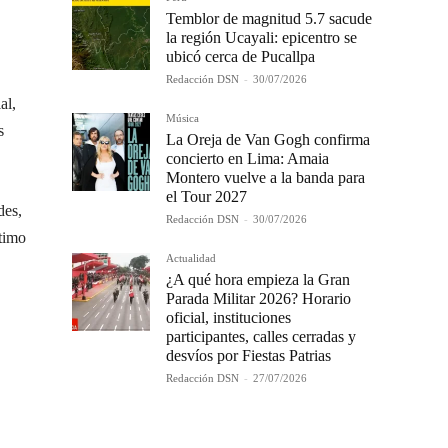
Temblor de magnitud 5.7 sacude
la región Ucayali: epicentro se
ubicó cerca de Pucallpa
Redacción DSN
-
30/07/2026
al,
Música
s
La Oreja de Van Gogh confirma
concierto en Lima: Amaia
Montero vuelve a la banda para
el Tour 2027
des,
Redacción DSN
-
30/07/2026
ltimo
Actualidad
¿A qué hora empieza la Gran
Parada Militar 2026? Horario
oficial, instituciones
participantes, calles cerradas y
desvíos por Fiestas Patrias
Redacción DSN
-
27/07/2026