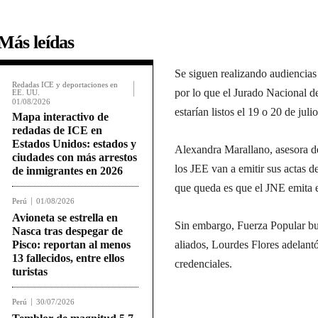
Más leídas
Se siguen realizando audiencias 
Redadas ICE y deportaciones en
por lo que el Jurado Nacional d
EE. UU.
01/08/2026
estarían listos el 19 o 20 de julio
Mapa interactivo de
redadas de ICE en
Estados Unidos: estados y
Alexandra Marallano, asesora de
ciudades con más arrestos
los JEE van a emitir sus actas d
de inmigrantes en 2026
que queda es que el JNE emita e
Perú
01/08/2026
Avioneta se estrella en
Sin embargo, Fuerza Popular bus
Nasca tras despegar de
Pisco: reportan al menos
aliados, Lourdes Flores adelant
13 fallecidos, entre ellos
credenciales.
turistas
Perú
30/07/2026