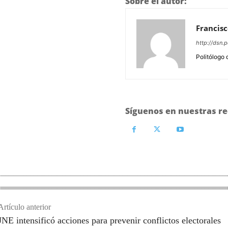
Sobre el autor:
Francisc
http://dsn.p
Politólogo 
Síguenos en nuestras re
Artículo anterior
JNE intensificó acciones para prevenir conflictos electorales