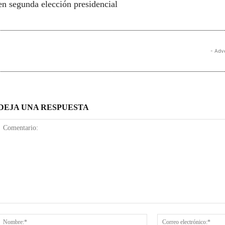
en segunda elección presidencial
- Adv
DEJA UNA RESPUESTA
Comentario:
Nombre:*