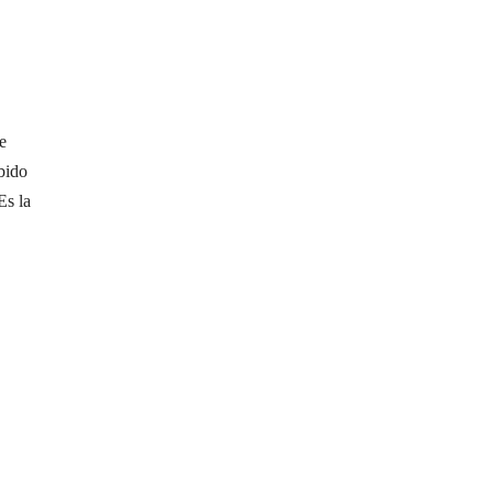
e
bido
Es la