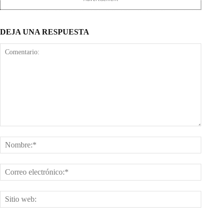
DEJA UNA RESPUESTA
Comentario:
Nombr
Corre
electr
Sitio
web: