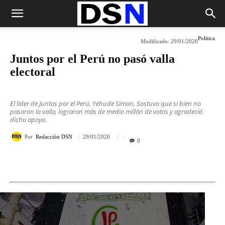
Política
Modificado:
29/01/2020
Juntos por el Perú no pasó valla
electoral
El líder de Juntos por el Perú, Yehude Simon, Sostuvo que si bien no
pasaron la valla, lograron más de medio millón de votos y agradeció
dicho apoyo.
Por
Redacción DSN
29/01/2020
0