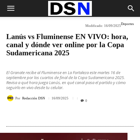
Deportes
Modificado:
16/09/2025
Lanús vs Fluminense EN VIVO: hora,
canal y dónde ver online por la Copa
Sudamericana 2025
El Granate recibe al Fluminense en La Fortaleza este martes 16 de
septiembre por los cuartos de final de la Copa Sudamericana 2025.
Revisa a qué hora juega Lanús, en qué canal pasa el partido y cómo
seguirlo en vivo desde tu celular.
Por
Redacción DSN
16/09/2025
0