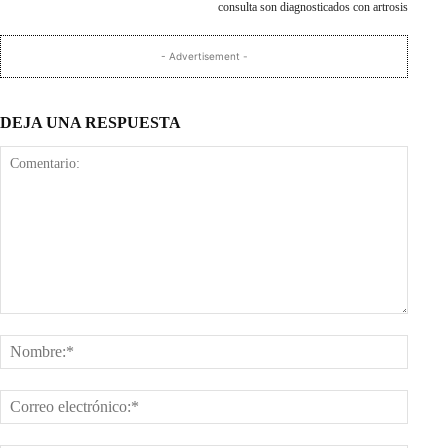
consulta son diagnosticados con artrosis
- Advertisement -
DEJA UNA RESPUESTA
Comentario:
Nombr
Corre
electr