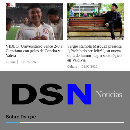
VIDEO: Universitario vence 2-0 a
Sergio Rambla Márquez presenta
Cienciano con goles de Concha y
“¡Prohibido ser feliz!”, su nueva
Valera
obra de humor negro sociológico
en Valdivia
Cultura
13/02/2026
Cultura
02/02/2026
Noticias
Sobre Dsn.pe