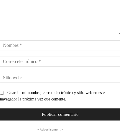
Comentario:
Nombr
Corre
electr
Sitio
web:
Guardar mi nombre, correo electrónico y sitio web en este
navegador la próxima vez que comente.
- Advertisement -