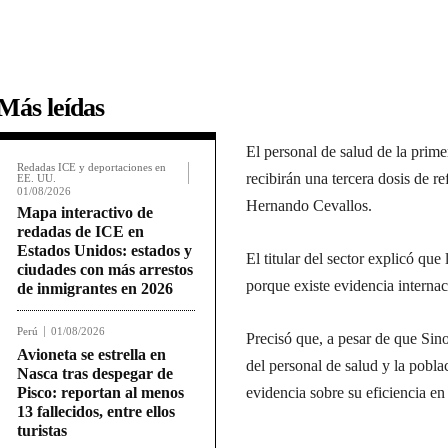
Más leídas
El personal de salud de la prim
Redadas ICE y deportaciones en
recibirán una tercera dosis de 
EE. UU.
01/08/2026
Hernando Cevallos.
Mapa interactivo de
redadas de ICE en
Estados Unidos: estados y
El titular del sector explicó que
ciudades con más arrestos
porque existe evidencia internac
de inmigrantes en 2026
Perú
01/08/2026
Precisó que, a pesar de que Sin
Avioneta se estrella en
del personal de salud y la pobl
Nasca tras despegar de
Pisco: reportan al menos
evidencia sobre su eficiencia en 
13 fallecidos, entre ellos
turistas