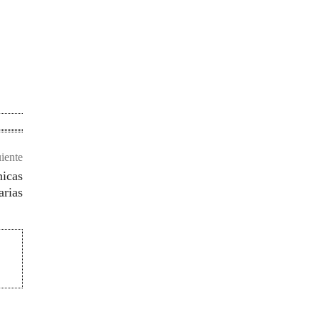
uiente
nicas
arias