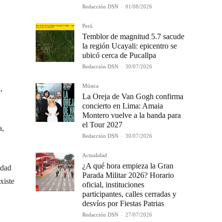
Redacción DSN
-
01/08/2026
Perú
Temblor de magnitud 5.7 sacude
la región Ucayali: epicentro se
ubicó cerca de Pucallpa
Redacción DSN
-
30/07/2026
Música
,
La Oreja de Van Gogh confirma
concierto en Lima: Amaia
Montero vuelve a la banda para
el Tour 2027
a,
Redacción DSN
-
30/07/2026
Actualidad
¿A qué hora empieza la Gran
idad
Parada Militar 2026? Horario
xiste
oficial, instituciones
participantes, calles cerradas y
desvíos por Fiestas Patrias
Redacción DSN
-
27/07/2026