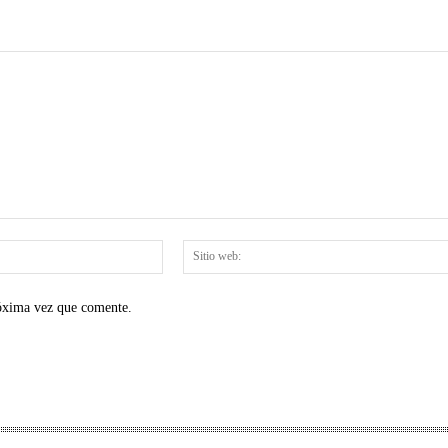
Correo
electrónico:*
róxima vez que comente.