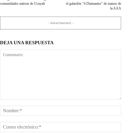
comunidades nativas de Ucayali
el galardón “4 Diamantes” de manos de
la AAA
- Advertisement -
DEJA UNA RESPUESTA
Comentario:
Nombr
Corre
electr