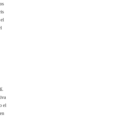
dos
ris
el
l
í.
tiva
o el
 en