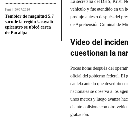
La secretaria del DHS, Kristi No
vehículo y fue atendido en un hos
Perú
30/07/2026
Temblor de magnitud 5.7
produjo antes o después del pre
sacude la región Ucayali:
de Aprehensión Criminal de Mi
epicentro se ubicó cerca
de Pucallpa
Video del incide
cuestionan la nar
Pocas horas después del operati
oficial del gobierno federal. El
cautela ante lo que describió c
nacionales se observa a los agen
unos metros y luego avanza haci
el auto colisione con otro vehíc
grabación.