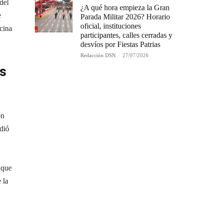
del
¿A qué hora empieza la Gran
e
Parada Militar 2026? Horario
oficial, instituciones
cina
participantes, calles cerradas y
desvíos por Fiestas Patrias
Redacción DSN
-
27/07/2026
es
ón
idió
 que
 la