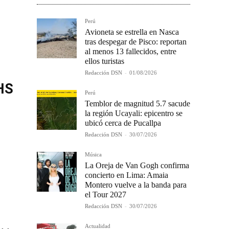
Perú
Avioneta se estrella en Nasca
tras despegar de Pisco: reportan
al menos 13 fallecidos, entre
ellos turistas
Redacción DSN
-
01/08/2026
DHS
Perú
Temblor de magnitud 5.7 sacude
la región Ucayali: epicentro se
ubicó cerca de Pucallpa
Redacción DSN
-
30/07/2026
Música
La Oreja de Van Gogh confirma
concierto en Lima: Amaia
Montero vuelve a la banda para
el Tour 2027
Redacción DSN
-
30/07/2026
Actualidad