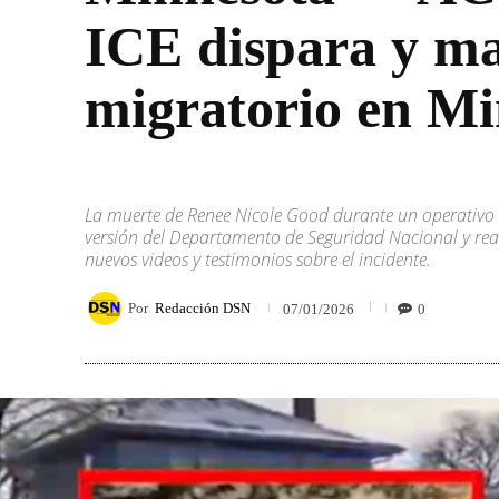
ICE dispara y ma
migratorio en Mi
La muerte de Renee Nicole Good durante un operativo d
versión del Departamento de Seguridad Nacional y reacc
nuevos videos y testimonios sobre el incidente.
Por
Redacción DSN
0
07/01/2026