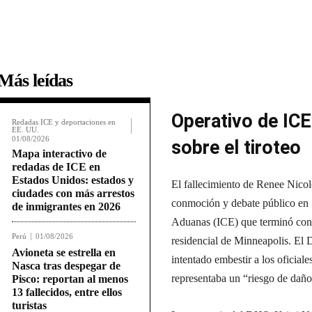
Más leídas
Operativo de ICE
Redadas ICE y deportaciones en
EE. UU.
01/08/2026
sobre el tiroteo
Mapa interactivo de
redadas de ICE en
Estados Unidos: estados y
El fallecimiento de Renee Nicol
ciudades con más arrestos
conmoción y debate público en
de inmigrantes en 2026
Aduanas (ICE) que terminó con 
Perú
01/08/2026
residencial de Minneapolis. E
Avioneta se estrella en
intentado embestir a los oficiale
Nasca tras despegar de
representaba un “riesgo de daño 
Pisco: reportan al menos
13 fallecidos, entre ellos
turistas