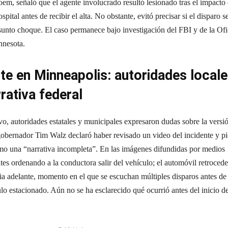
em, señaló que el agente involucrado resultó lesionado tras el impacto 
pital antes de recibir el alta. No obstante, evitó precisar si el disparo s
sunto choque. El caso permanece bajo investigación del FBI y de la Ofi
nnesota.
nte en Minneapolis: autoridades local
rativa federal
vo, autoridades estatales y municipales expresaron dudas sobre la versi
 gobernador Tim Walz declaró haber revisado un video del incidente y p
omo una “narrativa incompleta”. En las imágenes difundidas por medios
tes ordenando a la conductora salir del vehículo; el automóvil retrocede
a adelante, momento en el que se escuchan múltiples disparos antes de
ulo estacionado. Aún no se ha esclarecido qué ocurrió antes del inicio de