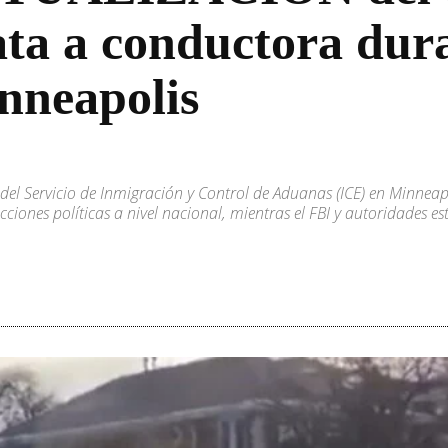
ta a conductora dura
nneapolis
el Servicio de Inmigración y Control de Aduanas (ICE) en Minneapo
iones políticas a nivel nacional, mientras el FBI y autoridades es