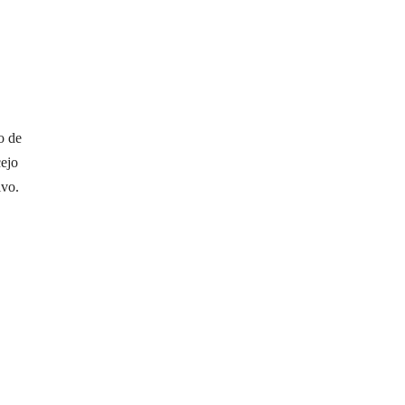
o de
cejo
ivo.