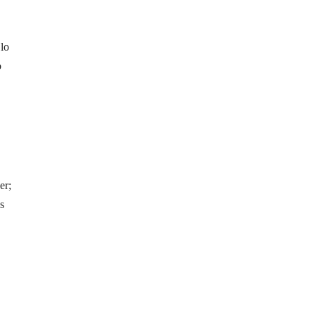
 lo
o
er;
s