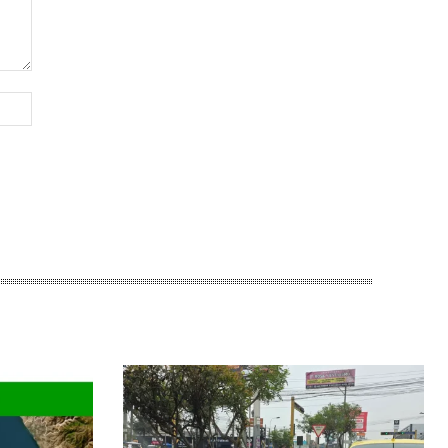
Sitio
web: