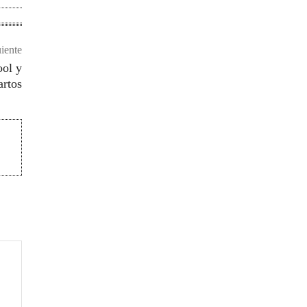
uiente
ool y
artos