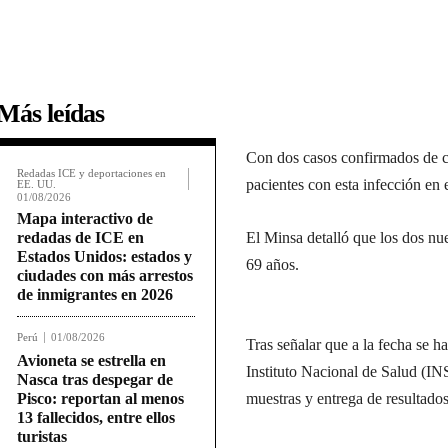
Más leídas
Con dos casos confirmados de c
Redadas ICE y deportaciones en
pacientes con esta infección en 
EE. UU.
01/08/2026
Mapa interactivo de
redadas de ICE en
El Minsa detalló que los dos n
Estados Unidos: estados y
69 años.
ciudades con más arrestos
de inmigrantes en 2026
Perú
01/08/2026
Tras señalar que a la fecha se h
Avioneta se estrella en
Instituto Nacional de Salud (INS
Nasca tras despegar de
Pisco: reportan al menos
muestras y entrega de resultados
13 fallecidos, entre ellos
turistas