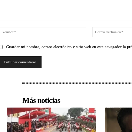
Comentario:
Nombre:*
Guardar mi nombre, correo electrónico y sitio web en este navegador la p
Más noticias