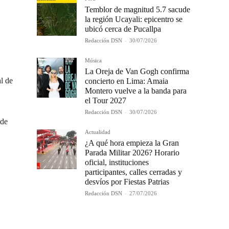
Temblor de magnitud 5.7 sacude
la región Ucayali: epicentro se
ubicó cerca de Pucallpa
Redacción DSN
-
30/07/2026
Música
La Oreja de Van Gogh confirma
l de
concierto en Lima: Amaia
Montero vuelve a la banda para
el Tour 2027
Redacción DSN
-
30/07/2026
 de
Actualidad
¿A qué hora empieza la Gran
Parada Militar 2026? Horario
oficial, instituciones
participantes, calles cerradas y
desvíos por Fiestas Patrias
Redacción DSN
-
27/07/2026