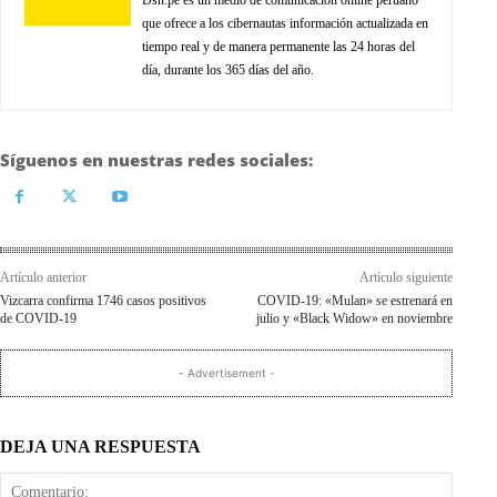
que ofrece a los cibernautas información actualizada en
tiempo real y de manera permanente las 24 horas del
día, durante los 365 días del año.
Síguenos en nuestras redes sociales:
Artículo anterior
Artículo siguiente
Vizcarra confirma 1746 casos positivos
COVID-19: «Mulan» se estrenará en
de COVID-19
julio y «Black Widow» en noviembre
- Advertisement -
DEJA UNA RESPUESTA