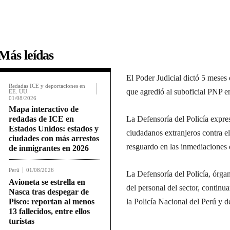
Más leídas
El Poder Judicial dictó 5 meses
Redadas ICE y deportaciones en
que agredió al suboficial PNP e
EE. UU.
01/08/2026
Mapa interactivo de
redadas de ICE en
La Defensoría del Policía expre
Estados Unidos: estados y
ciudadanos extranjeros contra e
ciudades con más arrestos
resguardo en las inmediaciones
de inmigrantes en 2026
Perú
01/08/2026
La Defensoría del Policía, órga
Avioneta se estrella en
del personal del sector, continu
Nasca tras despegar de
Pisco: reportan al menos
la Policía Nacional del Perú y de
13 fallecidos, entre ellos
turistas