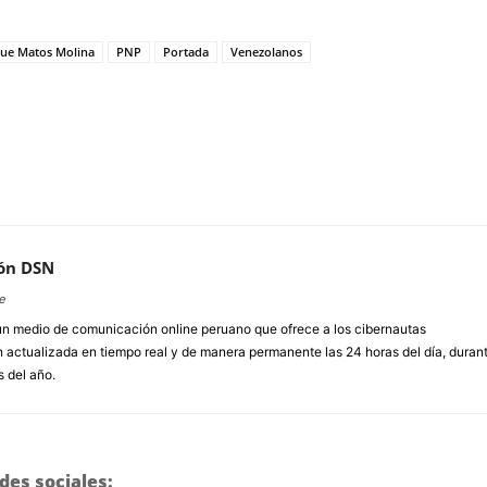
que Matos Molina
PNP
Portada
Venezolanos
ón DSN
e
un medio de comunicación online peruano que ofrece a los cibernautas
 actualizada en tiempo real y de manera permanente las 24 horas del día, duran
s del año.
des sociales: