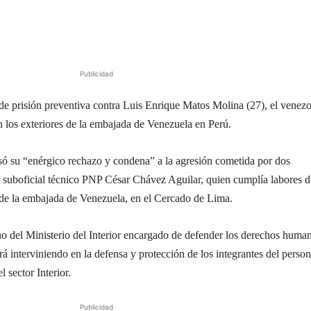
Publicidad
 de prisión preventiva contra Luis Enrique Matos Molina (27), el venez
n los exteriores de la embajada de Venezuela en Perú.
só su “enérgico rechazo y condena” a la agresión cometida por dos
l suboficial técnico PNP César Chávez Aguilar, quien cumplía labores d
 de la embajada de Venezuela, en el Cercado de Lima.
no del Ministerio del Interior encargado de defender los derechos huma
ará interviniendo en la defensa y protección de los integrantes del person
l sector Interior.
Publicidad