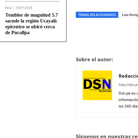
Perú
30/07/2026
Temblor de magnitud 5.7
TEMAS RELACIONADOS
Luis Enri
sacude la región Ucayali:
epicentro se ubicó cerca
de Pucallpa
Sobre el autor:
Redacci
http://dsn.p
Dsn.pe es 
información
los 365 día
Síguenos en nuestras re