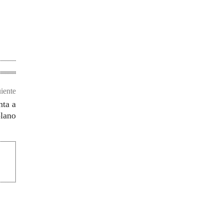
uiente
nta a
plano