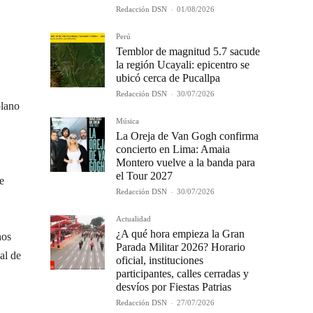
Redacción DSN
-
01/08/2026
Perú
Temblor de magnitud 5.7 sacude
la región Ucayali: epicentro se
ubicó cerca de Pucallpa
Redacción DSN
-
30/07/2026
olano
Música
La Oreja de Van Gogh confirma
concierto en Lima: Amaia
Montero vuelve a la banda para
el Tour 2027
e
Redacción DSN
-
30/07/2026
Actualidad
¿A qué hora empieza la Gran
nos
Parada Militar 2026? Horario
al de
oficial, instituciones
participantes, calles cerradas y
desvíos por Fiestas Patrias
Redacción DSN
-
27/07/2026