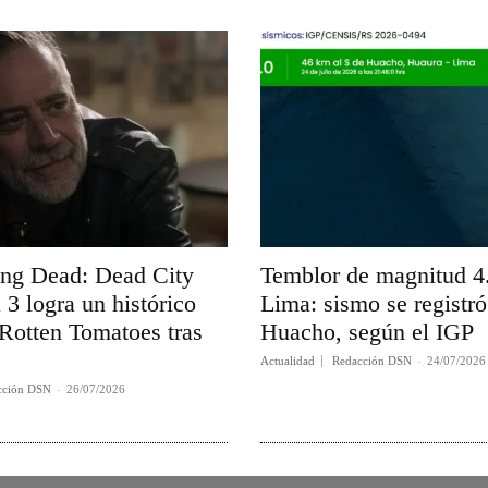
ng Dead: Dead City
Temblor de magnitud 4
3 logra un histórico
Lima: sismo se registró
Rotten Tomatoes tras
Huacho, según el IGP
Actualidad
Redacción DSN
-
24/07/2026
cción DSN
-
26/07/2026