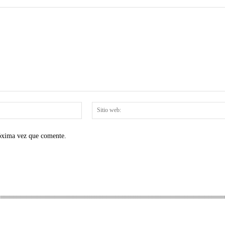
Correo
electrónico:*
róxima vez que comente.