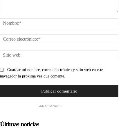
Comentario:
Nombr
Corre
electr
Sitio
web:
Guardar mi nombre, correo electrónico y sitio web en este
navegador la próxima vez que comente.
- Advertisement -
Últimas noticias