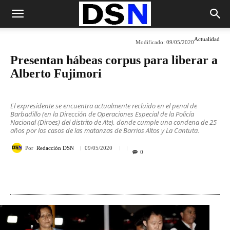
Actualidad
Modificado:
09/05/2020
Presentan hábeas corpus para liberar a
Alberto Fujimori
El expresidente se encuentra actualmente recluido en el penal de
Barbadillo (en la Dirección de Operaciones Especial de la Policía
Nacional (Diroes) del distrito de Ate), donde cumple una condena de 25
años por los casos de las matanzas de Barrios Altos y La Cantuta.
Por
Redacción DSN
09/05/2020
0