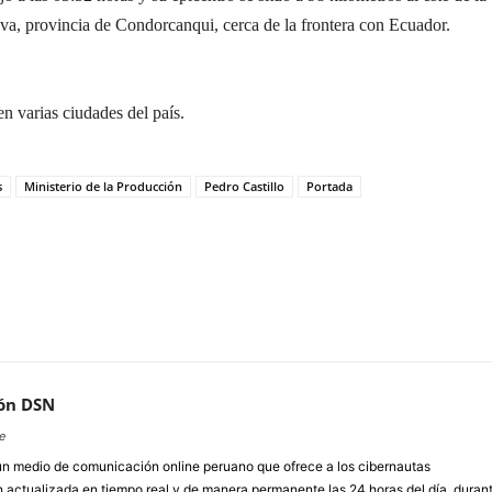
va, provincia de Condorcanqui, cerca de la frontera con Ecuador.
n varias ciudades del país.
s
Ministerio de la Producción
Pedro Castillo
Portada
ón DSN
e
un medio de comunicación online peruano que ofrece a los cibernautas
 actualizada en tiempo real y de manera permanente las 24 horas del día, duran