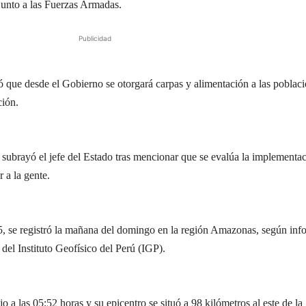
, junto a las Fuerzas Armadas.
Publicidad
ó que desde el Gobierno se otorgará carpas y alimentación a las poblac
ción.
subrayó el jefe del Estado tras mencionar que se evalúa la implementa
 a la gente.
5, se registró la mañana del domingo en la región Amazonas, según inf
del Instituto Geofísico del Perú (IGP).
o a las 05:52 horas y su epicentro se situó a 98 kilómetros al este de la