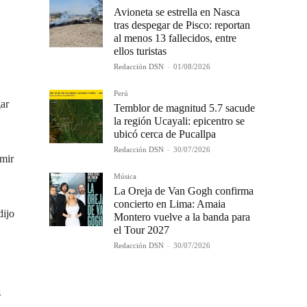
Avioneta se estrella en Nasca
tras despegar de Pisco: reportan
al menos 13 fallecidos, entre
ellos turistas
Redacción DSN
-
01/08/2026
Perú
gar
Temblor de magnitud 5.7 sacude
la región Ucayali: epicentro se
ubicó cerca de Pucallpa
Redacción DSN
-
30/07/2026
umir
Música
La Oreja de Van Gogh confirma
concierto en Lima: Amaia
dijo
Montero vuelve a la banda para
el Tour 2027
Redacción DSN
-
30/07/2026
s