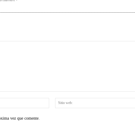
Correo
electrónico:*
róxima vez que comente.