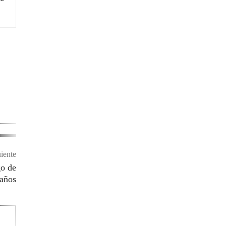
uiente
go de
años