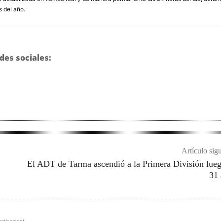
s del año.
des sociales:
Artículo sig
El ADT de Tarma ascendió a la Primera División lue
31 
ertisement -