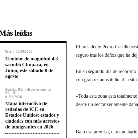
Más leídas
El presidente Pedro Castillo sost
Perú
08/08/2026
seguro tras los daños que ha dej
Temblor de magnitud 4.3
sacudió Chupaca, en
Junín, este sábado 8 de
En su segundo día de recorrido p
agosto
con gran responsabilidad la situ
Redadas ICE y deportaciones en
EE. UU.
«Toda esta zona está totalmente
01/08/2026
Mapa interactivo de
desde un sector seriamente daña
redadas de ICE en
Estados Unidos: estados y
ciudades con más arrestos
de inmigrantes en 2026
Bajo esa premisa, el mandatario