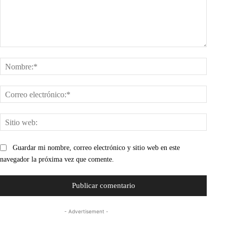
Comentario:
Nombr
Corre
electr
Sitio
web:
Guardar mi nombre, correo electrónico y sitio web en este
navegador la próxima vez que comente.
- Advertisement -