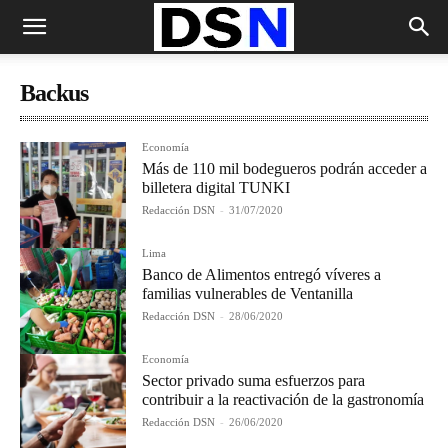
Backus
Economía
Más de 110 mil bodegueros podrán acceder a
billetera digital TUNKI
Redacción DSN
-
31/07/2020
Lima
Banco de Alimentos entregó víveres a
familias vulnerables de Ventanilla
Redacción DSN
-
28/06/2020
Economía
Sector privado suma esfuerzos para
contribuir a la reactivación de la gastronomía
Redacción DSN
-
26/06/2020