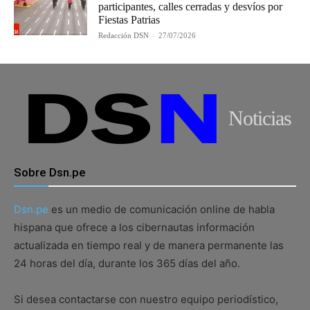
participantes, calles cerradas y desvíos por
Fiestas Patrias
Redacción DSN
-
27/07/2026
Noticias
Sobre Dsn.pe
Dsn.pe
es un medio de comunicación online de habla
hispana que ofrece a los cibernautas información
actualizada en tiempo real y de manera permanente las
24 horas del día, durante los 365 días del año.
Si desea contactarse con nuestro equipo periodístico,