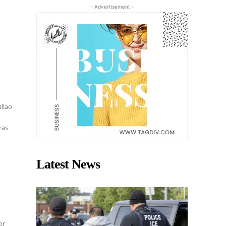
- Advertisement -
llao
ras
Latest News
or