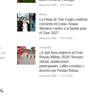
Redacción DSN
-
30/07/2026
Música
La Oreja de Van Gogh confirma
concierto en Lima: Amaia
Montero vuelve a la banda para
el Tour 2027
Redacción DSN
-
30/07/2026
n
Actualidad
¿A qué hora empieza la Gran
a la
Parada Militar 2026? Horario
oque
oficial, instituciones
participantes, calles cerradas y
desvíos por Fiestas Patrias
Redacción DSN
-
27/07/2026
 %