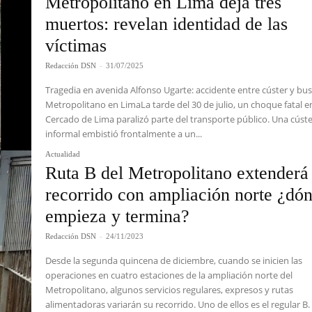
Metropolitano en Lima deja tres
muertos: revelan identidad de las
víctimas
Redacción DSN
-
31/07/2025
Tragedia en avenida Alfonso Ugarte: accidente entre cúster y bus
Metropolitano en LimaLa tarde del 30 de julio, un choque fatal en
Cercado de Lima paralizó parte del transporte público. Una cúst
informal embistió frontalmente a un...
Actualidad
Ruta B del Metropolitano extenderá
recorrido con ampliación norte ¿dó
empieza y termina?
Redacción DSN
-
24/11/2023
Desde la segunda quincena de diciembre, cuando se inicien las
operaciones en cuatro estaciones de la ampliación norte del
Metropolitano, algunos servicios regulares, expresos y rutas
alimentadoras variarán su recorrido. Uno de ellos es el regular B.