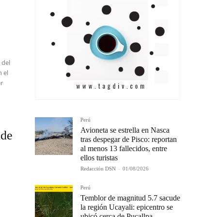
 del
 el
er
Perú
Avioneta se estrella en Nasca
nde
tras despegar de Pisco: reportan
al menos 13 fallecidos, entre
ellos turistas
Redacción DSN
-
01/08/2026
Perú
Temblor de magnitud 5.7 sacude
la región Ucayali: epicentro se
ubicó cerca de Pucallpa