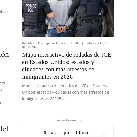
licía
Redadas ICE y deportaciones en EE. UU.
Redacción DSN
-
01/08/2026
ión
Mapa interactivo de redadas de ICE
en Estados Unidos: estados y
ciudades con más arrestos de
inmigrantes en 2026
era
Mapa interactivo de redadas de ICE en Estados
ad
Unidos: estados y ciudades con más arrestos de
inmigrantes en 2026El...
e
- Advertisement -
del