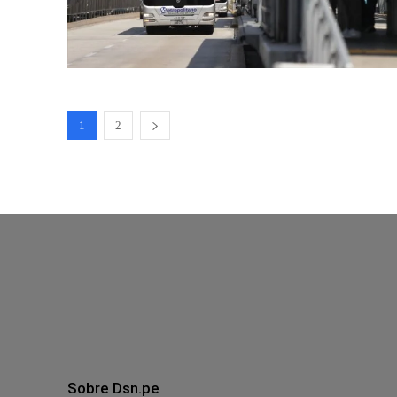
1
2
Sobre Dsn.pe