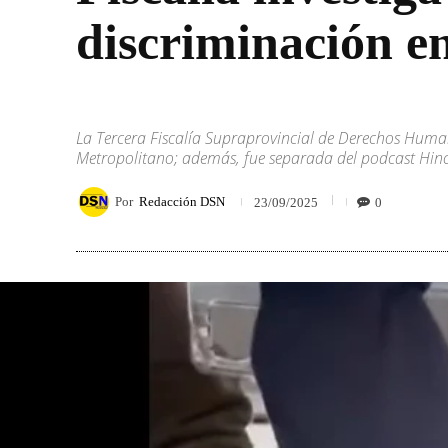
discriminación e
La Tercera Fiscalía Supraprovincial de Derechos Huma
Metropolitano; además, fue separada del podcast Hincha
Por
Redacción DSN
0
23/09/2025