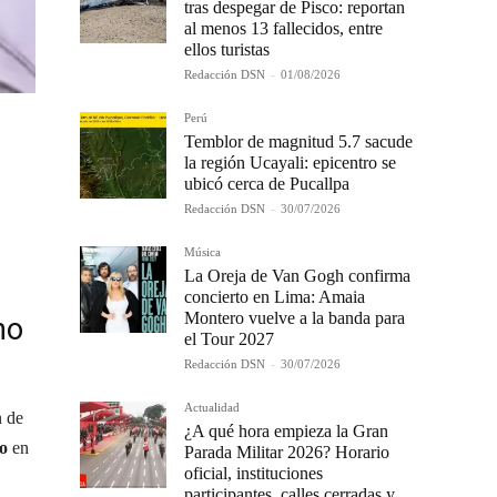
tras despegar de Pisco: reportan
al menos 13 fallecidos, entre
ellos turistas
Redacción DSN
-
01/08/2026
Perú
Temblor de magnitud 5.7 sacude
la región Ucayali: epicentro se
ubicó cerca de Pucallpa
Redacción DSN
-
30/07/2026
Música
La Oreja de Van Gogh confirma
concierto en Lima: Amaia
Montero vuelve a la banda para
no
el Tour 2027
Redacción DSN
-
30/07/2026
Actualidad
n de
¿A qué hora empieza la Gran
o
en
Parada Militar 2026? Horario
oficial, instituciones
participantes, calles cerradas y