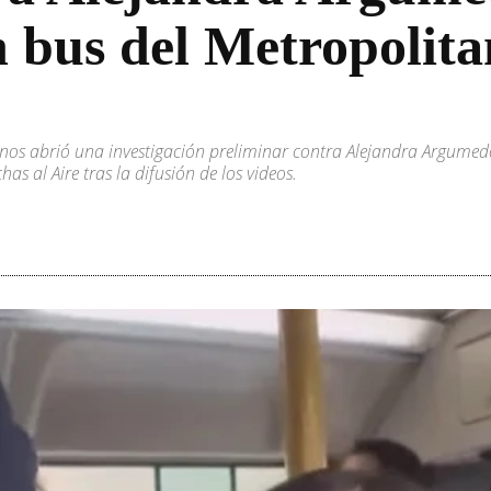
n bus del Metropolit
nos abrió una investigación preliminar contra Alejandra Argumedo
s al Aire tras la difusión de los videos.