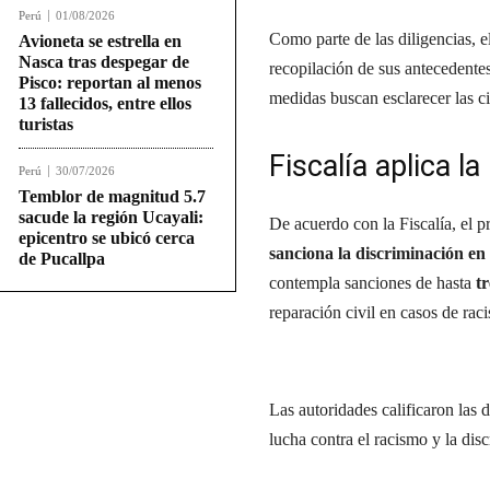
Perú
01/08/2026
Como parte de las diligencias, 
Avioneta se estrella en
Nasca tras despegar de
recopilación de sus antecedentes
Pisco: reportan al menos
medidas buscan esclarecer las ci
13 fallecidos, entre ellos
turistas
Fiscalía aplica l
Perú
30/07/2026
Temblor de magnitud 5.7
sacude la región Ucayali:
De acuerdo con la Fiscalía, el p
epicentro se ubicó cerca
sanciona la discriminación en
de Pucallpa
contempla sanciones de hasta
t
reparación civil en casos de rac
Las autoridades calificaron las
lucha contra el racismo y la dis