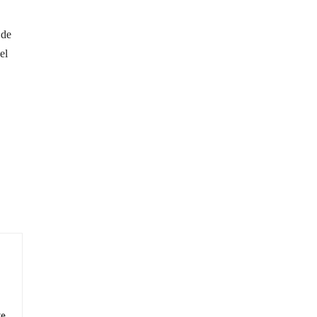
 de
el
te