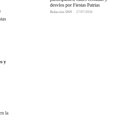
desvíos por Fiestas Patrias
a
Redacción DSN
-
27/07/2026
stas
s y
en la