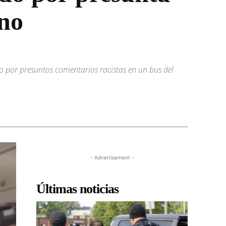
ano
 por presuntos comentarios racistas en un bus del
- Advertisement -
Últimas noticias