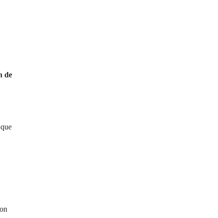
n de
 que
con