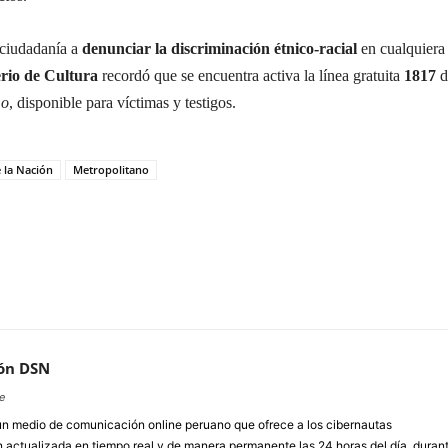
 ciudadanía a
denunciar la discriminación étnico-racial
en cualquiera
rio de Cultura
recordó que se encuentra activa la línea gratuita
1817
d
mo
, disponible para víctimas y testigos.
e la Nación
Metropolitano
ón DSN
e
un medio de comunicación online peruano que ofrece a los cibernautas
 actualizada en tiempo real y de manera permanente las 24 horas del día, duran