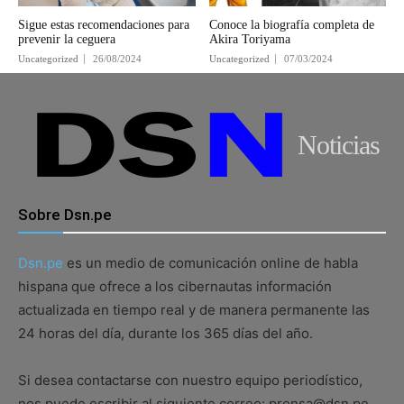
Sigue estas recomendaciones para
Conoce la biografía completa de
prevenir la ceguera
Akira Toriyama
Uncategorized
26/08/2024
Uncategorized
07/03/2024
Noticias
Sobre Dsn.pe
Dsn.pe
es un medio de comunicación online de habla
hispana que ofrece a los cibernautas información
actualizada en tiempo real y de manera permanente las
24 horas del día, durante los 365 días del año.
Si desea contactarse con nuestro equipo periodístico,
nos puede escribir al siguiente correo: prensa@dsn.pe