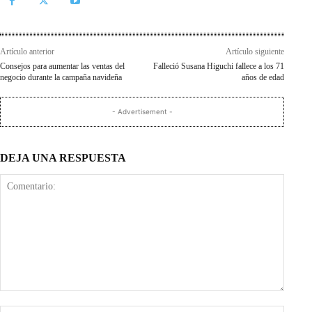
Artículo anterior
Artículo siguiente
Consejos para aumentar las ventas del
Falleció Susana Higuchi fallece a los 71
negocio durante la campaña navideña
años de edad
- Advertisement -
DEJA UNA RESPUESTA
Comentario: