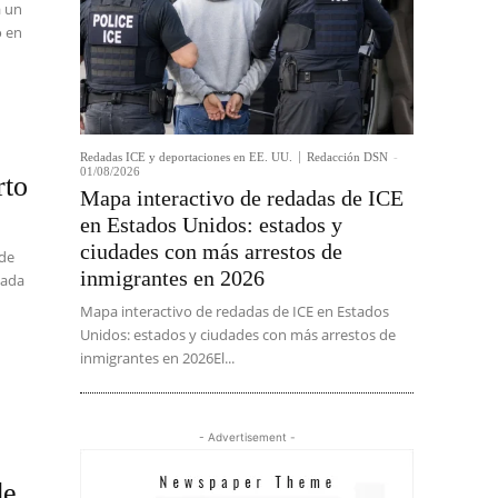
a un
o en
Redadas ICE y deportaciones en EE. UU.
Redacción DSN
-
01/08/2026
rto
Mapa interactivo de redadas de ICE
en Estados Unidos: estados y
ciudades con más arrestos de
 de
inmigrantes en 2026
zada
Mapa interactivo de redadas de ICE en Estados
Unidos: estados y ciudades con más arrestos de
inmigrantes en 2026El...
- Advertisement -
de