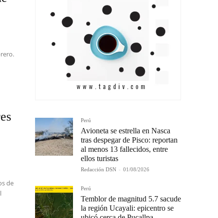
brero.
res
Perú
Avioneta se estrella en Nasca
tras despegar de Pisco: reportan
al menos 13 fallecidos, entre
ellos turistas
Redacción DSN
-
01/08/2026
os de
Perú
l
Temblor de magnitud 5.7 sacude
la región Ucayali: epicentro se
ubicó cerca de Pucallpa