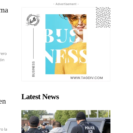
- Advertisement -
ima
rero
ión
Latest News
en
ro la