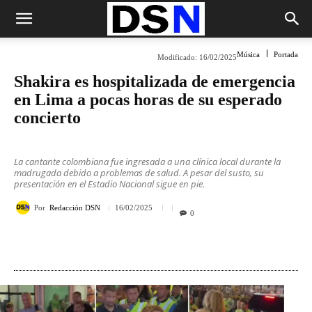
Música
Portada
Modificado:
16/02/2025
Shakira es hospitalizada de emergencia
en Lima a pocas horas de su esperado
concierto
La cantante colombiana fue ingresada a una clínica local durante la
madrugada debido a problemas de salud. A pesar del susto, su
presentación en el Estadio Nacional sigue en pie.
Por
Redacción DSN
16/02/2025
0