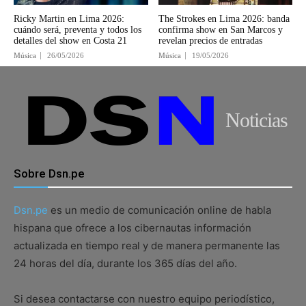
Ricky Martin en Lima 2026:
The Strokes en Lima 2026: banda
cuándo será, preventa y todos los
confirma show en San Marcos y
detalles del show en Costa 21
revelan precios de entradas
Música
26/05/2026
Música
19/05/2026
Noticias
Sobre Dsn.pe
Dsn.pe
es un medio de comunicación online de habla
hispana que ofrece a los cibernautas información
actualizada en tiempo real y de manera permanente las
24 horas del día, durante los 365 días del año.
Si desea contactarse con nuestro equipo periodístico,