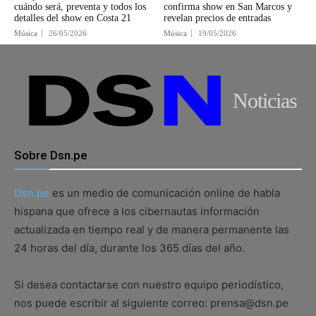
cuándo será, preventa y todos los
confirma show en San Marcos y
detalles del show en Costa 21
revelan precios de entradas
Música
26/05/2026
Música
19/05/2026
Noticias
Sobre Dsn.pe
Dsn.pe
es un medio de comunicación online de habla
hispana que ofrece a los cibernautas información
actualizada en tiempo real y de manera permanente las
24 horas del día, durante los 365 días del año.
Si desea contactarse con nuestro equipo periodístico,
nos puede escribir al siguiente correo: prensa@dsn.pe