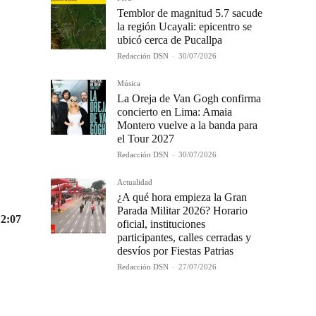
Temblor de magnitud 5.7 sacude
la región Ucayali: epicentro se
ubicó cerca de Pucallpa
Redacción DSN
-
30/07/2026
Música
La Oreja de Van Gogh confirma
concierto en Lima: Amaia
Montero vuelve a la banda para
el Tour 2027
Redacción DSN
-
30/07/2026
Actualidad
¿A qué hora empieza la Gran
Parada Militar 2026? Horario
12:07
oficial, instituciones
participantes, calles cerradas y
desvíos por Fiestas Patrias
Redacción DSN
-
27/07/2026