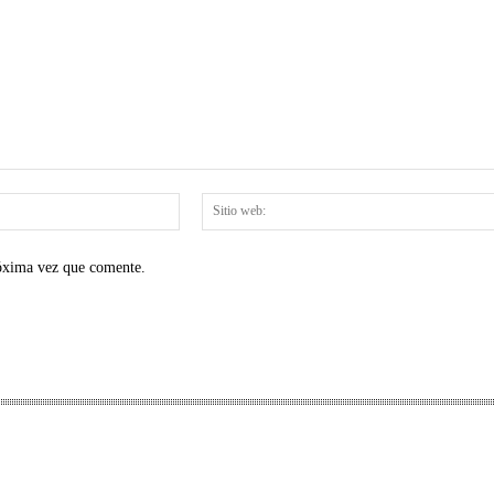
Correo
electrónico:*
róxima vez que comente.