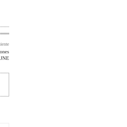
uiente
iones
l JNE