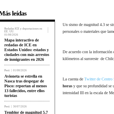
Más leídas
Un sismo de magnitud 4.3 se sin
Redadas ICE y deportaciones en
personales o materiales que lame
EE. UU.
01/08/2026
Mapa interactivo de
redadas de ICE en
Estados Unidos: estados y
De acuerdo con la información de
ciudades con más arrestos
kilómetros al suroreste de Chil
de inmigrantes en 2026
Perú
01/08/2026
Avioneta se estrella en
La cuenta de
Twitter de Centro
Nasca tras despegar de
Pisco: reportan al menos
horas
y que su profundidad se 
13 fallecidos, entre ellos
intensidad III en la escala de Me
turistas
Perú
30/07/2026
Temblor de magnitud 5.7