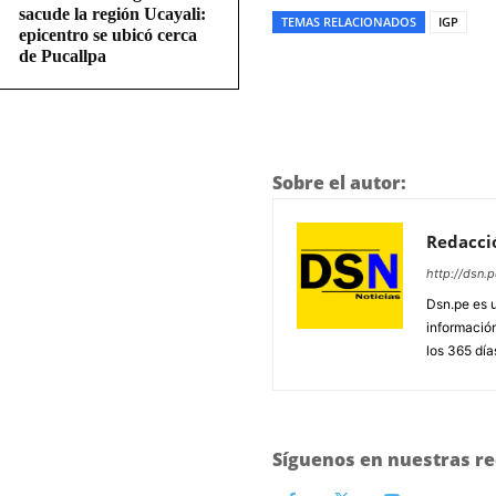
sacude la región Ucayali:
TEMAS RELACIONADOS
IGP
epicentro se ubicó cerca
de Pucallpa
Sobre el autor:
Redacci
http://dsn.p
Dsn.pe es 
información
los 365 día
Síguenos en nuestras re