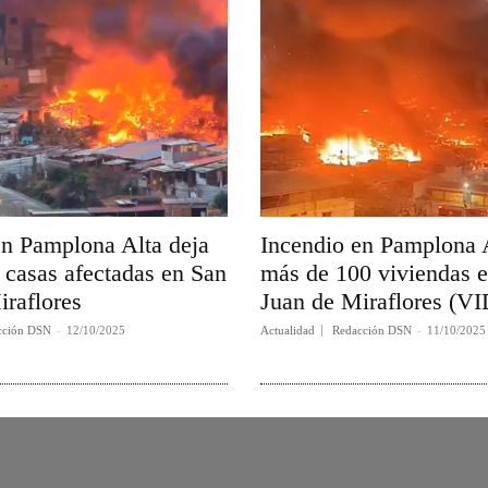
en Pamplona Alta deja
Incendio en Pamplona A
 casas afectadas en San
más de 100 viviendas 
iraflores
Juan de Miraflores (V
cción DSN
-
12/10/2025
Actualidad
Redacción DSN
-
11/10/2025