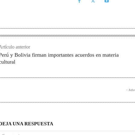
Artículo anterior
Perú y Bolivia firman importantes acuerdos en materia
cultural
- Adv
DEJA UNA RESPUESTA