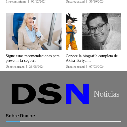
Entretenimiento
03/12/2024
Uncategorized
30/10/2024
Sigue estas recomendaciones para
Conoce la biografía completa de
prevenir la ceguera
Akira Toriyama
Uncategorized
26/08/2024
Uncategorized
07/03/2024
Noticias
Sobre Dsn.pe