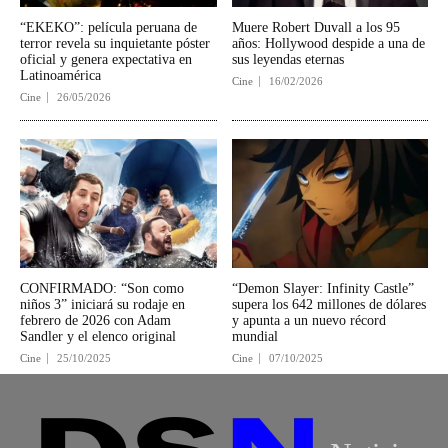
“EKEKO”: película peruana de
Muere Robert Duvall a los 95
terror revela su inquietante póster
años: Hollywood despide a una de
oficial y genera expectativa en
sus leyendas eternas
Latinoamérica
Cine
16/02/2026
Cine
26/05/2026
CONFIRMADO: “Son como
“Demon Slayer: Infinity Castle”
niños 3” iniciará su rodaje en
supera los 642 millones de dólares
febrero de 2026 con Adam
y apunta a un nuevo récord
Sandler y el elenco original
mundial
Cine
25/10/2025
Cine
07/10/2025