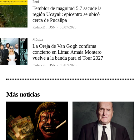
Perú
Temblor de magnitud 5.7 sacude la
región Ucayali: epicentro se ubicó
cerca de Pucallpa
Redacción DSN
-
30/07/2026
Música
La Oreja de Van Gogh confirma
concierto en Lima: Amaia Montero
vuelve a la banda para el Tour 2027
Redacción DSN
-
30/07/2026
Más noticias