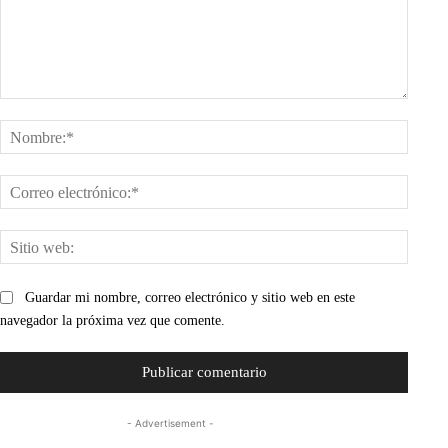
Comentario:
Nombr
Corre
electr
Sitio
web:
Guardar mi nombre, correo electrónico y sitio web en este
navegador la próxima vez que comente.
- Advertisement -