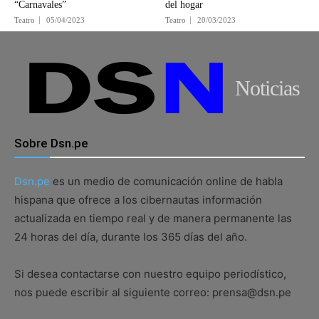
“Carnavales”
del hogar
Teatro
05/04/2023
Teatro
20/03/2023
Noticias
Sobre Dsn.pe
Dsn.pe
es un medio de comunicación online de habla
hispana que ofrece a los cibernautas información
actualizada en tiempo real y de manera permanente las
24 horas del día, durante los 365 días del año.
Si desea contactarse con nuestro equipo periodístico,
nos puede escribir al siguiente correo: prensa@dsn.pe