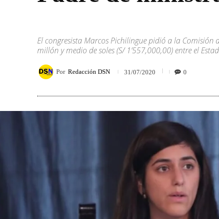
El congresista Marcos Pichilingue pidió a la Comisión 
millón y medio de soles (S/ 1’557,000,00) entre el Es
Por
Redacción DSN
0
31/07/2020