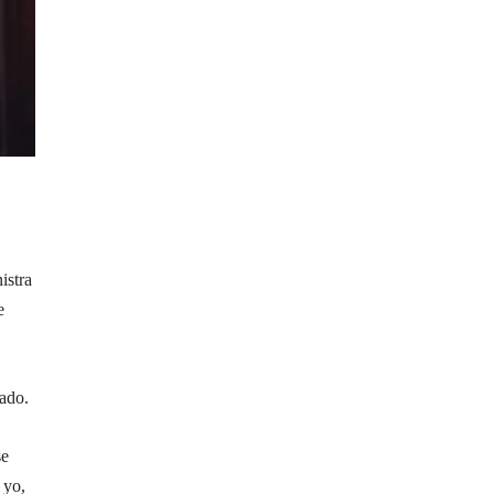
istra
e
lado.
se
 yo,