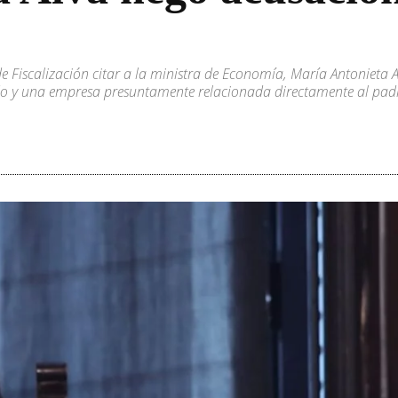
de Fiscalización citar a la ministra de Economía, María Antonieta 
tado y una empresa presuntamente relacionada directamente al padr