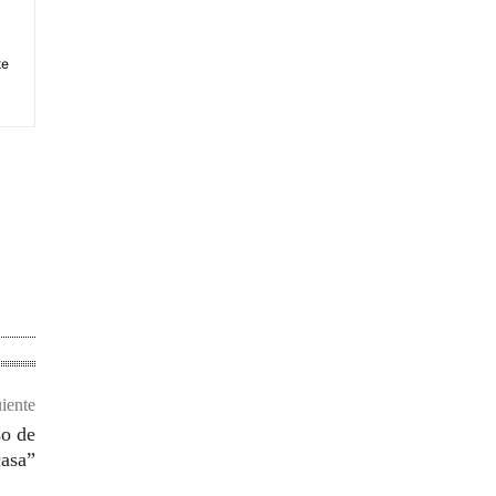
te
uiente
so de
casa”