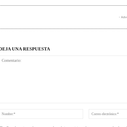
- Adv
DEJA UNA RESPUESTA
Comentario:
Nombre:*