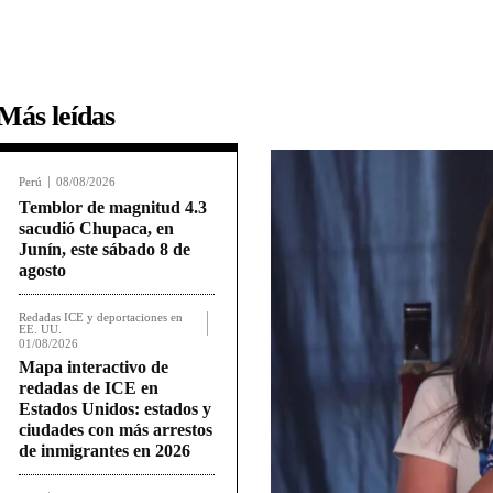
Más leídas
Perú
08/08/2026
Temblor de magnitud 4.3
sacudió Chupaca, en
Junín, este sábado 8 de
agosto
Redadas ICE y deportaciones en
EE. UU.
01/08/2026
Mapa interactivo de
redadas de ICE en
Estados Unidos: estados y
ciudades con más arrestos
de inmigrantes en 2026