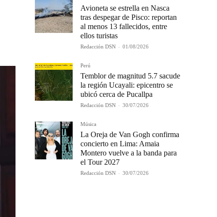
Avioneta se estrella en Nasca
tras despegar de Pisco: reportan
al menos 13 fallecidos, entre
ellos turistas
Redacción DSN
-
01/08/2026
Perú
Temblor de magnitud 5.7 sacude
la región Ucayali: epicentro se
ubicó cerca de Pucallpa
Redacción DSN
-
30/07/2026
Música
La Oreja de Van Gogh confirma
concierto en Lima: Amaia
Montero vuelve a la banda para
el Tour 2027
Redacción DSN
-
30/07/2026