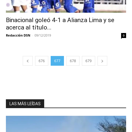
Binacional goleó 4-1 a Alianza Lima y se
acerca al título...
Redacción DSN
-
09/12/2019
0
676
677
678
679
LAS MÁS LEÍDAS