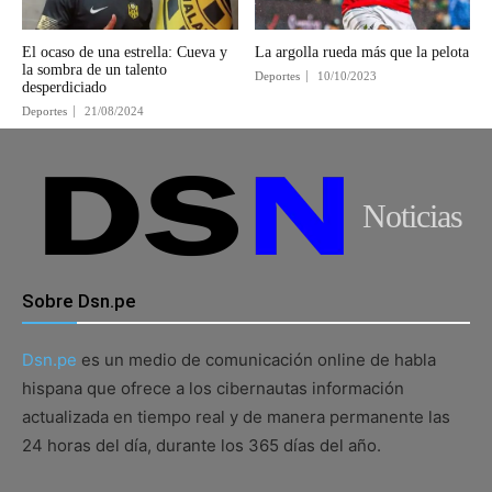
El ocaso de una estrella: Cueva y
La argolla rueda más que la pelota
la sombra de un talento
Deportes
10/10/2023
desperdiciado
Deportes
21/08/2024
Noticias
Sobre Dsn.pe
Dsn.pe
es un medio de comunicación online de habla
hispana que ofrece a los cibernautas información
actualizada en tiempo real y de manera permanente las
24 horas del día, durante los 365 días del año.