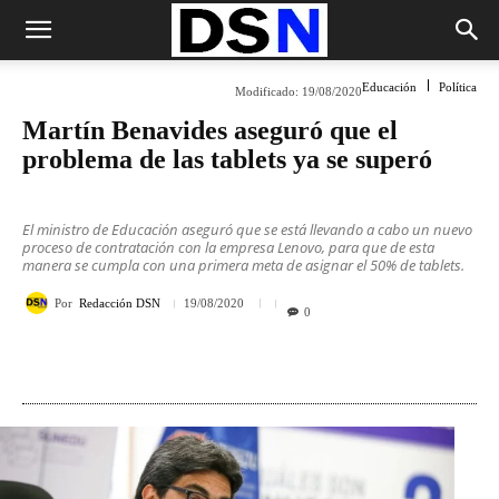
Educación
Política
Modificado:
19/08/2020
Martín Benavides aseguró que el
problema de las tablets ya se superó
El ministro de Educación aseguró que se está llevando a cabo un nuevo
proceso de contratación con la empresa Lenovo, para que de esta
manera se cumpla con una primera meta de asignar el 50% de tablets.
Por
Redacción DSN
19/08/2020
0