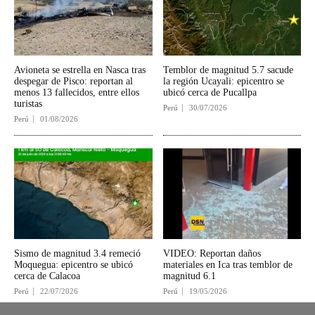
Avioneta se estrella en Nasca tras
Temblor de magnitud 5.7 sacude
despegar de Pisco: reportan al
la región Ucayali: epicentro se
menos 13 fallecidos, entre ellos
ubicó cerca de Pucallpa
turistas
Perú
30/07/2026
Perú
01/08/2026
Sismo de magnitud 3.4 remeció
VIDEO: Reportan daños
Moquegua: epicentro se ubicó
materiales en Ica tras temblor de
cerca de Calacoa
magnitud 6.1
Perú
22/07/2026
Perú
19/05/2026