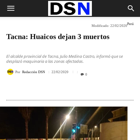
Perú
Modificado:
22/02/2020
Tacna: Huaicos dejan 3 muertos
El alcalde provincial de Tacna, Julio Medina Castro, informó que se
desplazó maquinaria a las zonas afectadas.
Por
Redacción DSN
22/02/2020
0