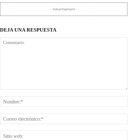
- Advertisement -
DEJA UNA RESPUESTA
Comentario:
Nombr
Corre
electr
Sitio