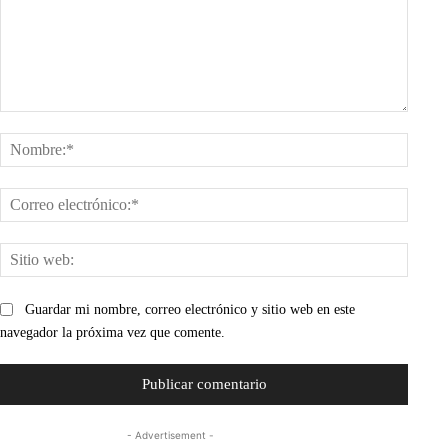
Comentario:
Nombr
Corre
electr
Sitio
web:
Guardar mi nombre, correo electrónico y sitio web en este
navegador la próxima vez que comente.
- Advertisement -