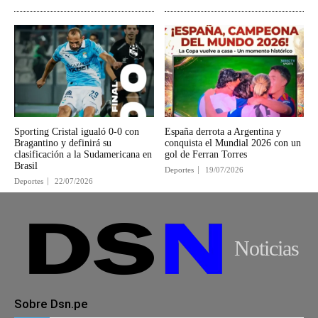
Sporting Cristal igualó 0-0 con
España derrota a Argentina y
Bragantino y definirá su
conquista el Mundial 2026 con un
clasificación a la Sudamericana en
gol de Ferran Torres
Brasil
Deportes
19/07/2026
Deportes
22/07/2026
Noticias
Sobre Dsn.pe