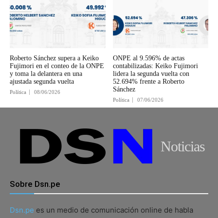
Roberto Sánchez supera a Keiko
ONPE al 9.596% de actas
Fujimori en el conteo de la ONPE
contabilizadas: Keiko Fujimori
y toma la delantera en una
lidera la segunda vuelta con
ajustada segunda vuelta
52.694% frente a Roberto
Sánchez
Política
08/06/2026
Política
07/06/2026
Noticias
Sobre Dsn.pe
Dsn.pe
es un medio de comunicación online de habla