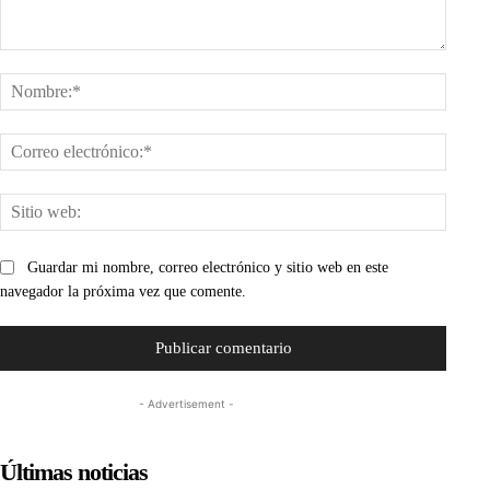
Comentario:
Nombr
Corre
electr
Sitio
web:
Guardar mi nombre, correo electrónico y sitio web en este
navegador la próxima vez que comente.
- Advertisement -
Últimas noticias