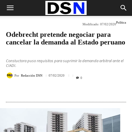
Política
Modificado:
07/02/2020
Odebrecht pretende negociar para
cancelar la demanda al Estado peruano
Constuctora puso requisitos para suprimir la demanda arbitral ante el
CIADI.
Por
Redacción DSN
07/02/2020
0